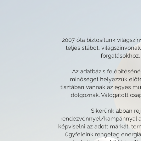
2007 óta biztosítunk világsz
teljes stábot, világszínvona
forgatásokhoz,
Az adatbázis felépítésén
minőséget helyezzük előt
tisztában vannak az egyes mun
dolgoznak. Válogatott csap
Sikerünk abban rej
rendezvénnyel/kampánnyal a 
képviselni az adott márkát, te
ügyfeleink rengeteg energiát