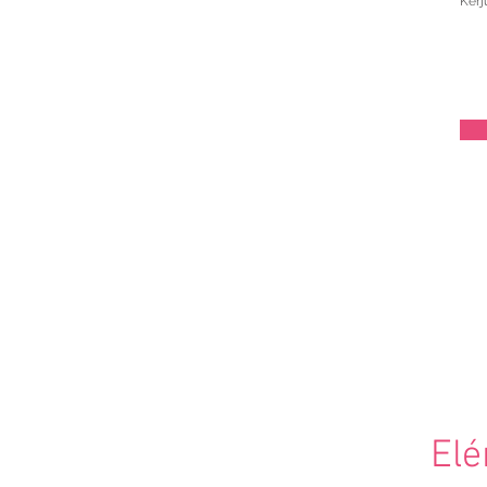
Kérj
Elé