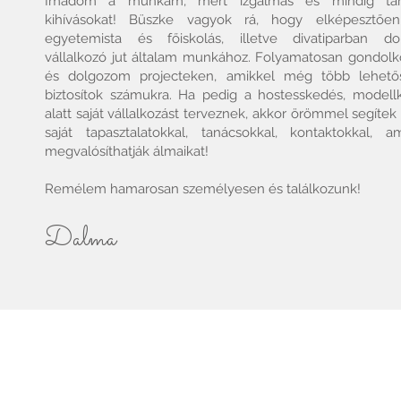
Imádom a munkám, mert izgalmas és mindig tar
kihívásokat! Büszke vagyok rá, hogy elképesztőe
egyetemista és főiskolás, illetve divatiparban do
vállalkozó jut általam munkához. Folyamatosan gondol
és dolgozom projecteken, amikkel még több lehető
biztosítok számukra. Ha pedig a hostesskedés, modell
alatt saját vállalkozást terveznek, akkor örömmel segítek
saját tapasztalatokkal, tanácsokkal, kontaktokkal, am
megvalósíthatják álmaikat!
Remélem hamarosan személyesen és találkozunk!
Dalma