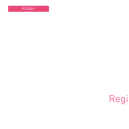
Küldés
Regi