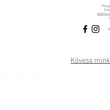
Perg
DA
dalma
.
+
@
Kövess mink