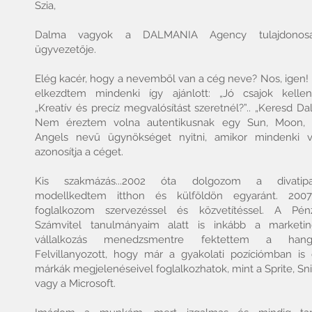
Szia,
Dalma vagyok a DALMANIA Agency tulajdonos
ügyvezetője.
Elég kacér, hogy a nevemből van a cég neve? Nos, igen!
elkezdtem mindenki így ajánlott: „Jó csajok kellenek
„Kreatív és precíz megvalósítást szeretnél?”.. „Keresd Da
Nem éreztem volna autentikusnak egy Sun, Moon, S
Angels nevű ügynökséget nyitni, amikor mindenki 
azonosítja a céget.
Kis szakmázás...2002 óta dolgozom a divatipa
modellkedtem itthon és külföldön egyaránt. 200
foglalkozom szervezéssel és közvetítéssel. A Pén
Számvitel tanulmányaim alatt is inkább a marketi
vállalkozás menedzsmentre fektettem a hangs
Felvillanyozott, hogy már a gyakolati pozíciómban is 
márkák megjelenéseivel foglalkozhatok, mint a Sprite, Sn
vagy a Microsoft.